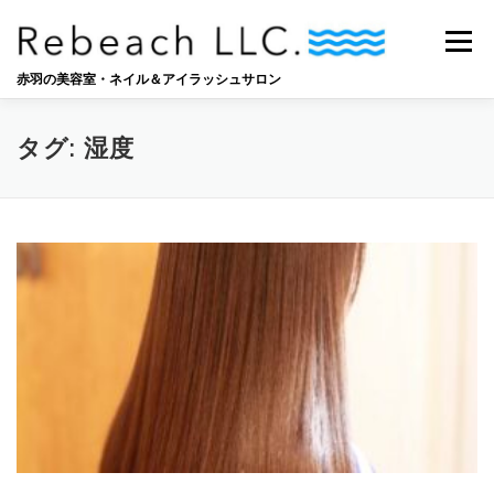
コ
ン
メニュー
テ
ン
赤羽の美容室・ネイル＆アイラッシュサロン
ツ
へ
SALON
BLOG
STAFF
RECRUIT
ス
タグ:
湿度
キ
ッ
プ