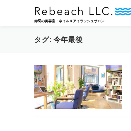
コ
ン
テ
赤羽の美容室・ネイル＆アイラッシュサロン
ン
ツ
へ
タグ:
今年最後
ス
キ
ッ
プ