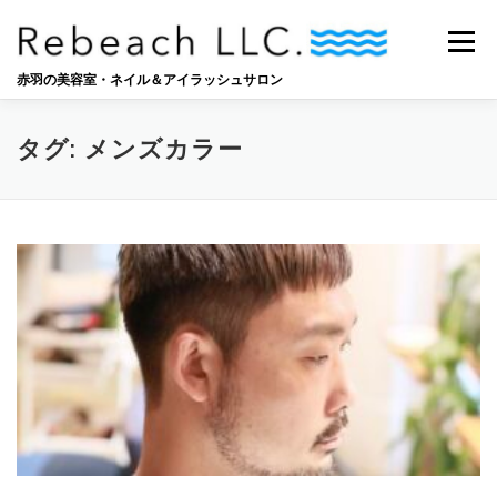
コ
ン
メニュー
テ
ン
赤羽の美容室・ネイル＆アイラッシュサロン
ツ
へ
SALON
BLOG
STAFF
RECRUIT
ス
タグ:
メンズカラー
キ
ッ
プ