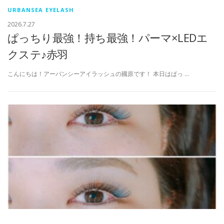
URBANSEA EYELASH
2026.7.27
ぱっちり最強！持ち最強！パーマ×LEDエ
クステ♪赤羽
こんにちは！アーバンシーアイラッシュの國原です！ 本日はぱっ …