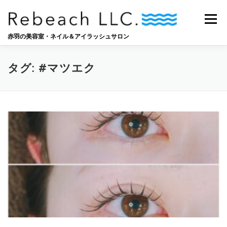
コ
ン
メニュー
テ
ン
赤羽の美容室・ネイル＆アイラッシュサロン
ツ
へ
SALON
BLOG
STAFF
RECRUIT
ス
タグ:
#マツエク
キ
ッ
プ