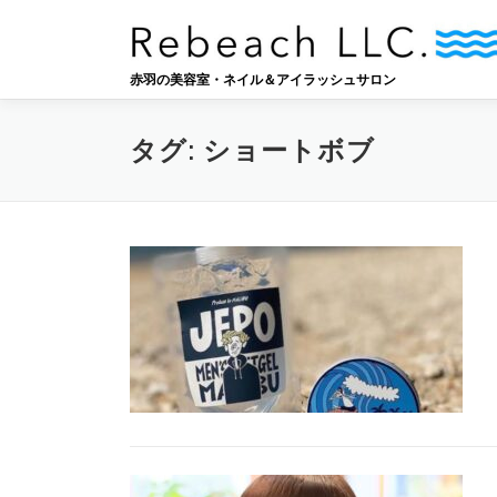
コ
ン
テ
赤羽の美容室・ネイル＆アイラッシュサロン
ン
ツ
へ
タグ:
ショートボブ
ス
キ
ッ
プ