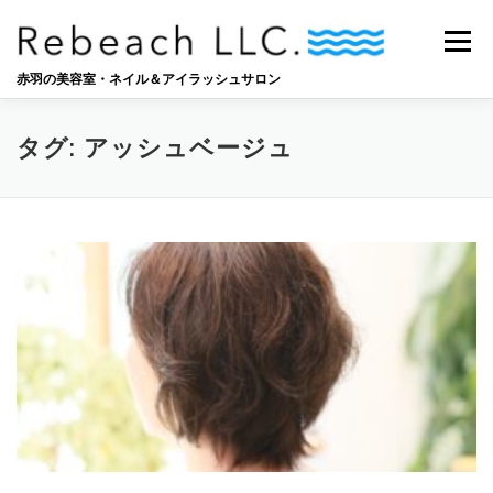
コ
ン
メニュー
テ
ン
赤羽の美容室・ネイル＆アイラッシュサロン
ツ
へ
SALON
BLOG
STAFF
RECRUIT
ス
タグ:
アッシュベージュ
キ
ッ
プ