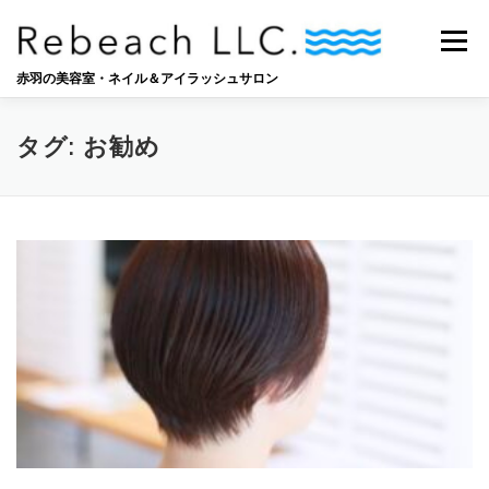
コ
ン
メニュー
テ
ン
赤羽の美容室・ネイル＆アイラッシュサロン
ツ
へ
SALON
BLOG
STAFF
RECRUIT
ス
タグ:
お勧め
キ
ッ
プ